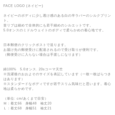
FACE LOGO (ネイビー)
ネイビーのボディに少し透け感のある白の半ラバーのシルクプリン
ト。
首リブは細めで全体的にも若干細めのシルエットです。
5.0オンスのミドルウェイトのボディで柔らかめの着心地です。
日本郵便のクリックポストで送ります。
お届け先の郵便受けに配達されるので受け取りが便利です。
（郵便受けに入らない場合は手渡しになります）
綿100% 5.0オンス. 20sコーマ天竺
※洗濯後のおおよそのサイズを表記しています（一枚一枚ばらつき
はあります）
※スタンダードなボディですが若干スリム気味だと思います。着心
地は柔らかめです。
（単位: cm/あくまで目安）
Ｍ：着丈66 身幅48 袖丈20
Ｌ：着丈68 身幅51 袖丈21