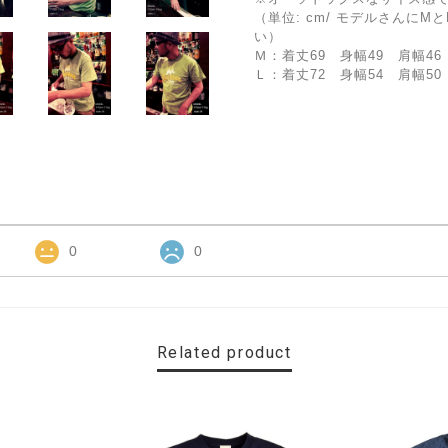
（単位: cm/ モデルさんに
い）
Ｍ：着丈69 身幅49 肩幅46
Ｌ：着丈72 身幅54 肩幅50
0
0
Related product