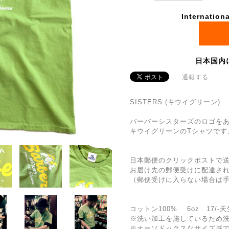
Internationa
日本国内
通報する
SISTERS (キウイグリーン)
バーバーシスターズのロゴを
キウイグリーンのTシャツです
日本郵便のクリックポストで
お届け先の郵便受けに配達さ
（郵便受けに入らない場合は
コットン100% 6oz 17/-天
※洗い加工を施しているため
※オーソドックスなサイズ感