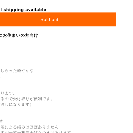
l shipping available
Sold out
にお住まいの方向け
あしらった軽やかな
。
送ります。
れるので受け取りが便利です。
手渡しになります）
竺
洗濯による縮みはほぼありません
ですが一枚一枚若干ばらつきはあります