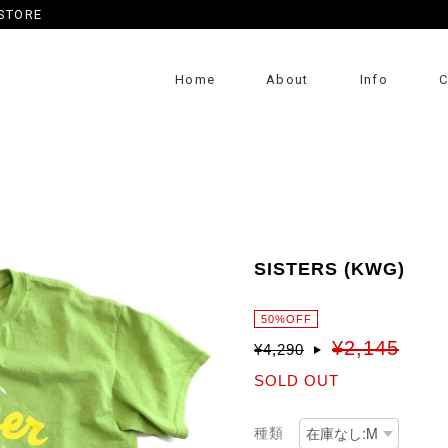
 STORE
Home
About
Info
C
SISTERS (KWG)
50%OFF
¥2,145
¥4,290
SOLD OUT
種類