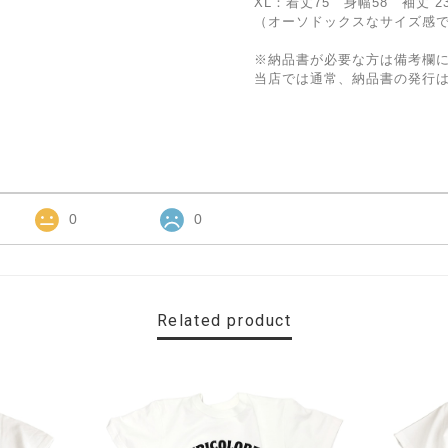
XL：着丈75 身幅58 袖丈 
（オーソドックスなサイズ感
※納品書が必要な方は備考欄
当店では通常、納品書の発行
0
0
Related product