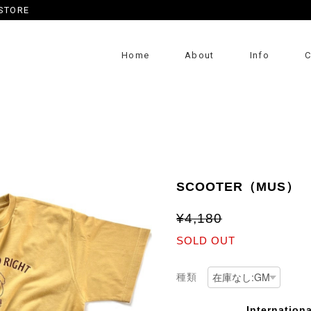
 STORE
Home
About
Info
C
SCOOTER（MUS）
¥4,180
SOLD OUT
種類
Internationa