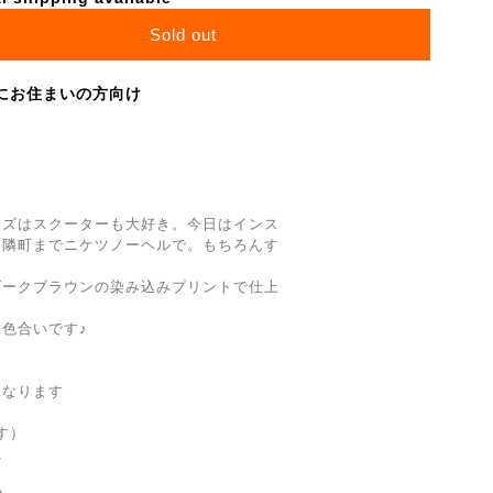
Sold out
にお住まいの方向け
ーズはスクーターも大好き。今日はインス
に隣町までニケツノーヘルで。もちろんす
ダークブラウンの染み込みプリントで仕上
色合いです♪
になります
す）
1