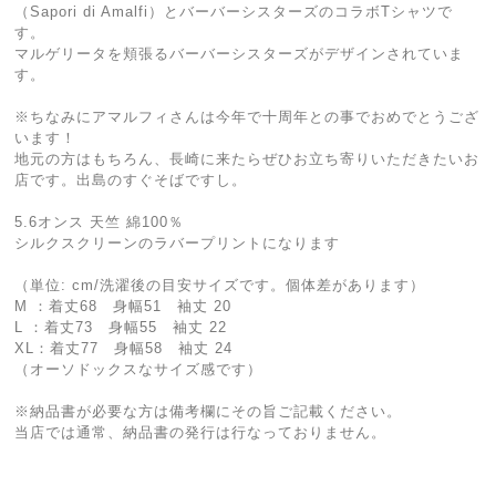
（Sapori di Amalfi）とバーバーシスターズのコラボTシャツで
す。
マルゲリータを頬張るバーバーシスターズがデザインされていま
す。
※ちなみにアマルフィさんは今年で十周年との事でおめでとうござ
います！
地元の方はもちろん、長崎に来たらぜひお立ち寄りいただきたいお
店です。出島のすぐそばですし。
5.6オンス 天竺 綿100％
シルクスクリーンのラバープリントになります
（単位: cm/洗濯後の目安サイズです。個体差があります）
M ：着丈68 身幅51 袖丈 20
L ：着丈73 身幅55 袖丈 22
XL：着丈77 身幅58 袖丈 24
（オーソドックスなサイズ感です）
※納品書が必要な方は備考欄にその旨ご記載ください。
当店では通常、納品書の発行は行なっておりません。