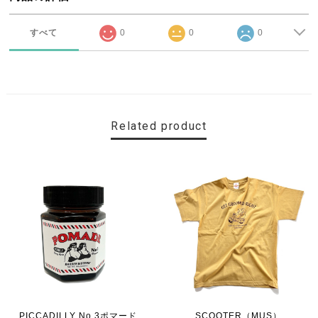
すべて
0
0
0
Related product
PICCADILLY No.3ポマード
SCOOTER（MUS）