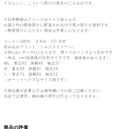
イスらしい。こういう時だけ俊足の二人なのです。
※日本郵便のクリックポストで送ります。
お届け先の郵便受けに配達されるので受け取りが便利です。
（郵便受けに入らない場合は手渡しになります）
コットン100% 5.6oz 17/-天竺
染み込みプリント（シルクスクリーン）
※WLはレディスLになります。襟ぐりがメンズより広めです
（単位: cm/洗濯後の目安サイズです。個体差があります）
WL：着丈62 身幅45 袖丈17
Ｍ：着丈68 身幅51 袖丈19
Ｌ：着丈71 身幅53 袖丈21
（オーソドックスなサイズ感です）
※納品書が必要な方は備考欄にその旨ご記載ください。
当店では通常、納品書の発行は行なっておりません。
商品の評価