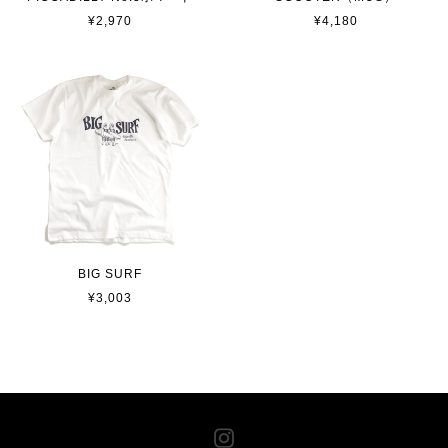
¥2,970
¥4,180
BIG SURF
¥3,003